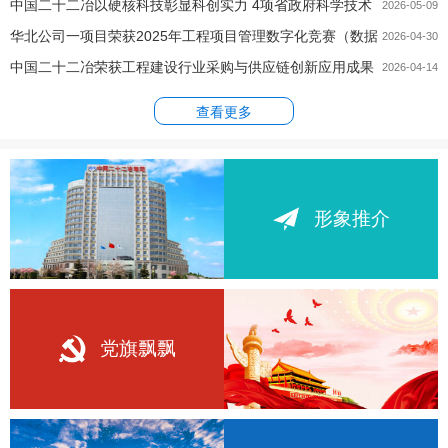
中国二十二冶以硬核科技彰显科创实力 4项省政府科学技术
2026-05-09
华北公司一项目荣获2025年工程项目管理数字化竞赛（数据
进步...
2026-04-30
中国二十二冶荣获工程建设行业采购与供应链创新应用成果
集成...
2026-04-14
多项奖项
查看更多
形象推介
党旗飘飘