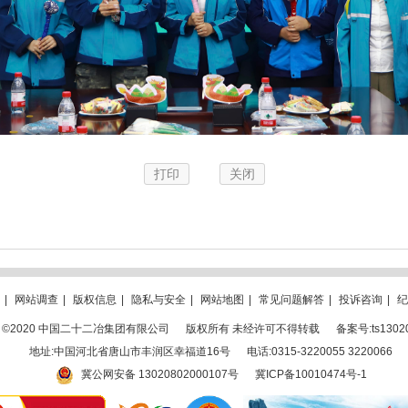
打印
关闭
|
网站调查
|
版权信息
|
隐私与安全
|
网站地图
|
常见问题解答
|
投诉咨询
|
纪
ght ©2020 中国二十二冶集团有限公司
版权所有 未经许可不得转载
备案号:ts1302
地址:中国河北省唐山市丰润区幸福道16号
电话:0315-3220055 3220066
冀公网安备 13020802000107号
冀ICP备10010474号-1