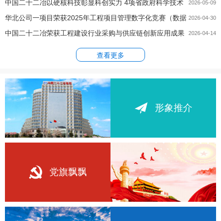
中国二十二冶以硬核科技彰显科创实力 4项省政府科学技术
2026-05-09
华北公司一项目荣获2025年工程项目管理数字化竞赛（数据
进步...
2026-04-30
中国二十二冶荣获工程建设行业采购与供应链创新应用成果
集成...
2026-04-14
多项奖项
查看更多
形象推介
党旗飘飘