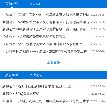
市场开拓
项目动态
中冶重工（新疆）有限公司中标乌鲁木齐区域风电塔筒外协
2026-06-25
新疆公司中标吐鲁番望布公铁联运有限公司托克逊县零碳智
制作项目
2026-06-25
新疆公司中标新疆青河县库尔尕克萨依铁矿露天采矿项目
慧综...
2026-06-25
冶金公司中标霍煤鸿骏铝电电解槽改造项目
2026-06-24
投融资事业部中标承德高新区崔梨沟村棚户区改造项目
2026-06-24
一公司中标沈阳市和平区老城区2026年排水管道修复工程
2026-06-16
查看更多
美誉殊荣
企业文化
新疆公司4项工法获批新疆维吾尔自治区级工法
2026-06-04
新疆公司8项QC成果获奖
2026-06-11
中冶重工（新疆）有限公司一项科技成果获评国际先进水平
2026-05-14