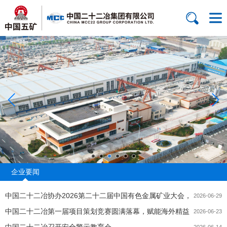
企业要闻
中国二十二冶协办2026第二十二届中国有色金属矿业大会，
2026-06-29
中国二十二冶第一届项目策划竞赛圆满落幕，赋能海外精益
依托...
2026-06-23
中国二十二冶召开安全警示教育会
2026-06-14