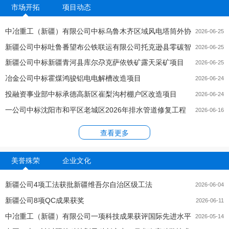
市场开拓
项目动态
中冶重工（新疆）有限公司中标乌鲁木齐区域风电塔筒外协
2026-06-25
新疆公司中标吐鲁番望布公铁联运有限公司托克逊县零碳智
制作项目
2026-06-25
新疆公司中标新疆青河县库尔尕克萨依铁矿露天采矿项目
慧综...
2026-06-25
冶金公司中标霍煤鸿骏铝电电解槽改造项目
2026-06-24
投融资事业部中标承德高新区崔梨沟村棚户区改造项目
2026-06-24
一公司中标沈阳市和平区老城区2026年排水管道修复工程
2026-06-16
查看更多
美誉殊荣
企业文化
新疆公司4项工法获批新疆维吾尔自治区级工法
2026-06-04
新疆公司8项QC成果获奖
2026-06-11
中冶重工（新疆）有限公司一项科技成果获评国际先进水平
2026-05-14