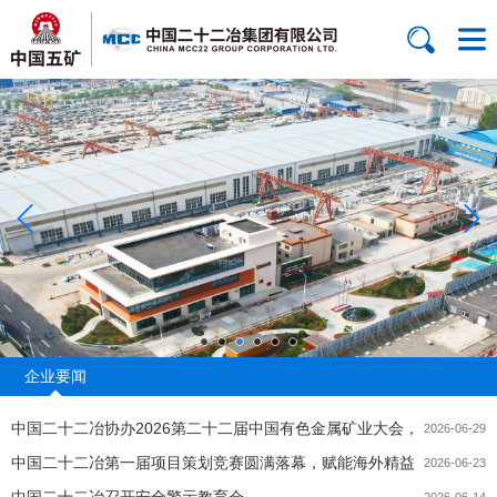
企业要闻
中国二十二冶协办2026第二十二届中国有色金属矿业大会，
2026-06-29
中国二十二冶第一届项目策划竞赛圆满落幕，赋能海外精益
依托...
2026-06-23
中国二十二冶召开安全警示教育会
2026-06-14