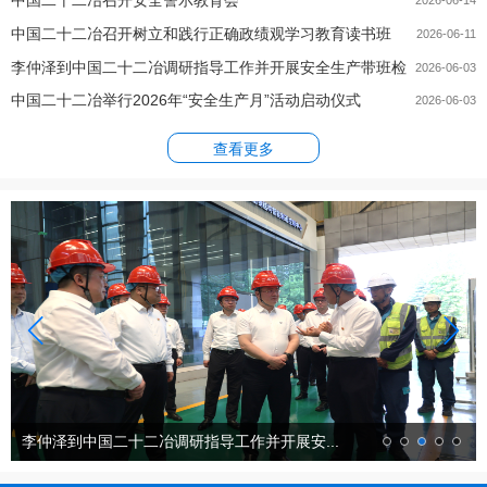
管控...
中国二十二冶召开树立和践行正确政绩观学习教育读书班
2026-06-11
李仲泽到中国二十二冶调研指导工作并开展安全生产带班检
（第三期）
2026-06-03
中国二十二冶举行2026年“安全生产月”活动启动仪式
查
2026-06-03
查看更多
李仲泽到中国二十二冶调研指导工作并开展安...