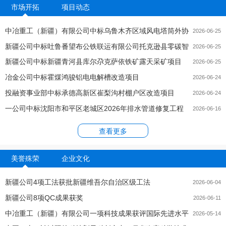
市场开拓
项目动态
中冶重工（新疆）有限公司中标乌鲁木齐区域风电塔筒外协
2026-06-25
新疆公司中标吐鲁番望布公铁联运有限公司托克逊县零碳智
制作项目
2026-06-25
新疆公司中标新疆青河县库尔尕克萨依铁矿露天采矿项目
慧综...
2026-06-25
冶金公司中标霍煤鸿骏铝电电解槽改造项目
2026-06-24
投融资事业部中标承德高新区崔梨沟村棚户区改造项目
2026-06-24
一公司中标沈阳市和平区老城区2026年排水管道修复工程
2026-06-16
查看更多
美誉殊荣
企业文化
新疆公司4项工法获批新疆维吾尔自治区级工法
2026-06-04
新疆公司8项QC成果获奖
2026-06-11
中冶重工（新疆）有限公司一项科技成果获评国际先进水平
2026-05-14