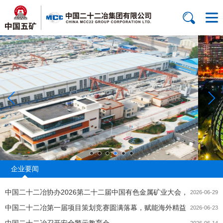
企业要闻
中国二十二冶协办2026第二十二届中国有色金属矿业大会，
2026-06-29
中国二十二冶第一届项目策划竞赛圆满落幕，赋能海外精益
依托...
2026-06-23
中国二十二冶召开安全警示教育会
2026-06-14