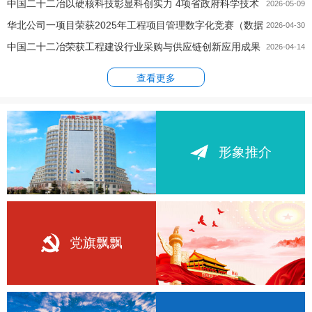
中国二十二冶以硬核科技彰显科创实力 4项省政府科学技术
2026-05-09
华北公司一项目荣获2025年工程项目管理数字化竞赛（数据
进步...
2026-04-30
中国二十二冶荣获工程建设行业采购与供应链创新应用成果
集成...
2026-04-14
多项奖项
查看更多
形象推介
党旗飘飘