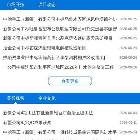
市场开拓
项目动态
中冶重工（新疆）有限公司中标乌鲁木齐区域风电塔筒外协
2026-06-25
新疆公司中标吐鲁番望布公铁联运有限公司托克逊县零碳智
制作项目
2026-06-25
新疆公司中标新疆青河县库尔尕克萨依铁矿露天采矿项目
慧综...
2026-06-25
冶金公司中标霍煤鸿骏铝电电解槽改造项目
2026-06-24
投融资事业部中标承德高新区崔梨沟村棚户区改造项目
2026-06-24
一公司中标沈阳市和平区老城区2026年排水管道修复工程
2026-06-16
查看更多
美誉殊荣
企业文化
新疆公司4项工法获批新疆维吾尔自治区级工法
2026-06-04
新疆公司8项QC成果获奖
2026-06-11
中冶重工（新疆）有限公司一项科技成果获评国际先进水平
2026-05-14