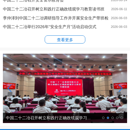
管控...
中国二十二冶召开树立和践行正确政绩观学习教育读书班
2026-06-11
李仲泽到中国二十二冶调研指导工作并开展安全生产带班检
（第三期）
2026-06-03
中国二十二冶举行2026年“安全生产月”活动启动仪式
查
2026-06-03
查看更多
中国二十二冶召开树立和践行正确政绩观学习...