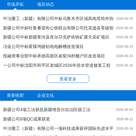
市场开拓
项目动态
中冶重工（新疆）有限公司中标乌鲁木齐区域风电塔筒外协
2026-06-25
新疆公司中标吐鲁番望布公铁联运有限公司托克逊县零碳智
制作项目
2026-06-25
新疆公司中标新疆青河县库尔尕克萨依铁矿露天采矿项目
慧综...
2026-06-25
冶金公司中标霍煤鸿骏铝电电解槽改造项目
2026-06-24
投融资事业部中标承德高新区崔梨沟村棚户区改造项目
2026-06-24
一公司中标沈阳市和平区老城区2026年排水管道修复工程
2026-06-16
查看更多
美誉殊荣
企业文化
新疆公司4项工法获批新疆维吾尔自治区级工法
2026-06-04
新疆公司8项QC成果获奖
2026-06-11
中冶重工（新疆）有限公司一项科技成果获评国际先进水平
2026-05-14