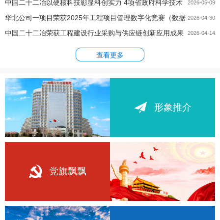
中国二十二冶以硬核科技彰显科创实力 4项省政府科学技术
2026-05-09
华北公司一项目荣获2025年工程项目管理数字化竞赛（数据
进步...
2026-04-30
中国二十二冶荣获工程建设行业采购与供应链创新应用成果
集成...
2026-04-14
多项奖项
查看更多
形象推介
党旗飘飘