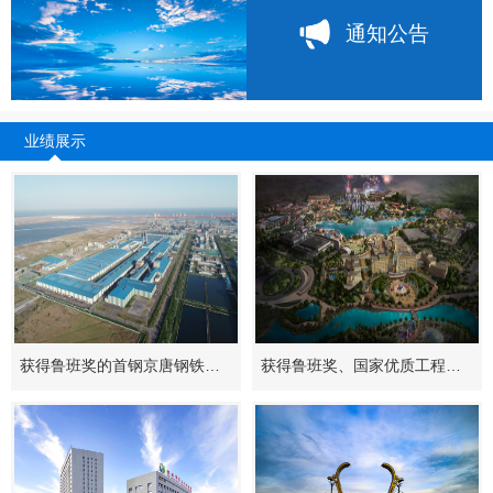
通知公告
业绩展示
获得鲁班奖的首钢京唐钢铁联合有限责任公司二期一步工程—多模式全连续铸轧生产线工程
获得鲁班奖、国家优质工程奖的北京环球影城主题公园工程