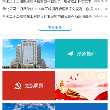
中国二十二冶以硬核科技彰显科创实力 4项省政府科学技术
2026-05-09
华北公司一项目荣获2025年工程项目管理数字化竞赛（数据
进步...
2026-04-30
中国二十二冶荣获工程建设行业采购与供应链创新应用成果
集成...
2026-04-14
多项奖项
查看更多
形象推介
党旗飘飘