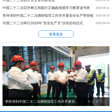
管控...
中国二十二冶召开树立和践行正确政绩观学习教育读书班
2026-06-11
李仲泽到中国二十二冶调研指导工作并开展安全生产带班检
（第三期）
2026-06-03
中国二十二冶举行2026年“安全生产月”活动启动仪式
查
2026-06-03
查看更多
李仲泽到中国二十二冶调研指导工作并开展安...