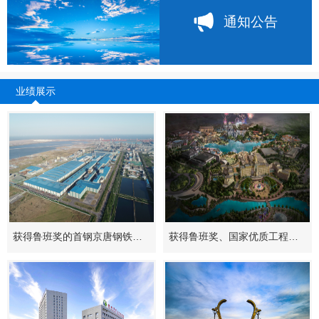
通知公告
业绩展示
获得鲁班奖的首钢京唐钢铁联合有限责任公司二期一步工程—多模式全连续铸轧生产线工程
获得鲁班奖、国家优质工程奖的北京环球影城主题公园工程