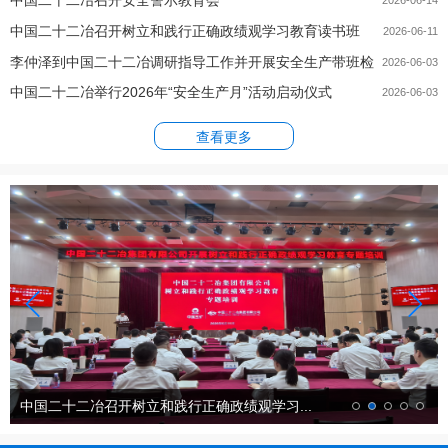
管控...
中国二十二冶召开树立和践行正确政绩观学习教育读书班
2026-06-11
李仲泽到中国二十二冶调研指导工作并开展安全生产带班检
（第三期）
2026-06-03
中国二十二冶举行2026年“安全生产月”活动启动仪式
查
2026-06-03
查看更多
中国二十二冶召开树立和践行正确政绩观学习...