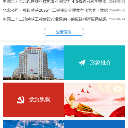
中国二十二冶以硬核科技彰显科创实力 4项省政府科学技术
2026-05-09
华北公司一项目荣获2025年工程项目管理数字化竞赛（数据
进步...
2026-04-30
中国二十二冶荣获工程建设行业采购与供应链创新应用成果
集成...
2026-04-14
多项奖项
查看更多
形象推介
党旗飘飘