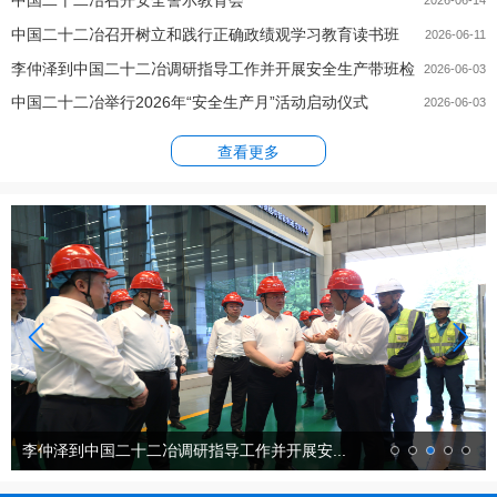
管控...
中国二十二冶召开树立和践行正确政绩观学习教育读书班
2026-06-11
李仲泽到中国二十二冶调研指导工作并开展安全生产带班检
（第三期）
2026-06-03
中国二十二冶举行2026年“安全生产月”活动启动仪式
查
2026-06-03
查看更多
李仲泽到中国二十二冶调研指导工作并开展安...