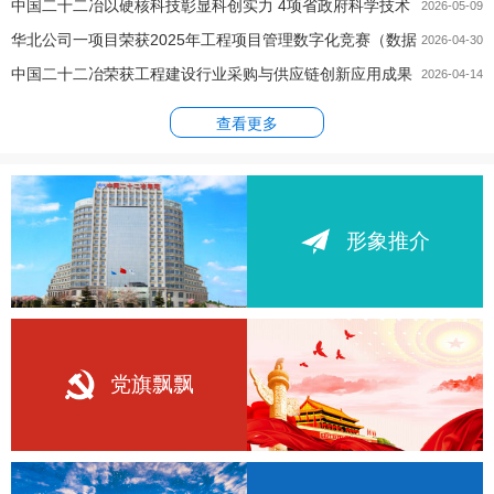
中国二十二冶以硬核科技彰显科创实力 4项省政府科学技术
2026-05-09
华北公司一项目荣获2025年工程项目管理数字化竞赛（数据
进步...
2026-04-30
中国二十二冶荣获工程建设行业采购与供应链创新应用成果
集成...
2026-04-14
多项奖项
查看更多
形象推介
党旗飘飘