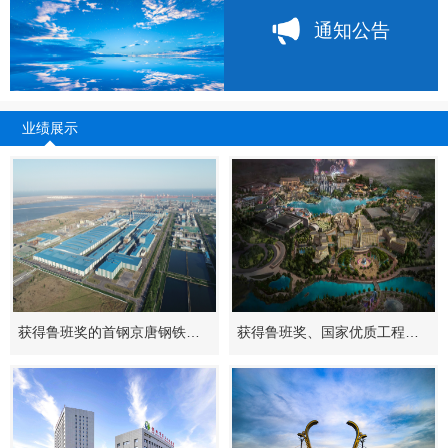
通知公告
业绩展示
获得鲁班奖的首钢京唐钢铁联合有限责任公司二期一步工程—多模式全连续铸轧生产线工程
获得鲁班奖、国家优质工程奖的北京环球影城主题公园工程