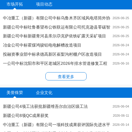
市场开拓
项目动态
中冶重工（新疆）有限公司中标乌鲁木齐区域风电塔筒外协
2026-06-25
新疆公司中标吐鲁番望布公铁联运有限公司托克逊县零碳智
制作项目
2026-06-25
新疆公司中标新疆青河县库尔尕克萨依铁矿露天采矿项目
慧综...
2026-06-25
冶金公司中标霍煤鸿骏铝电电解槽改造项目
2026-06-24
投融资事业部中标承德高新区崔梨沟村棚户区改造项目
2026-06-24
一公司中标沈阳市和平区老城区2026年排水管道修复工程
2026-06-16
查看更多
美誉殊荣
企业文化
新疆公司4项工法获批新疆维吾尔自治区级工法
2026-06-04
新疆公司8项QC成果获奖
2026-06-11
中冶重工（新疆）有限公司一项科技成果获评国际先进水平
2026-05-14