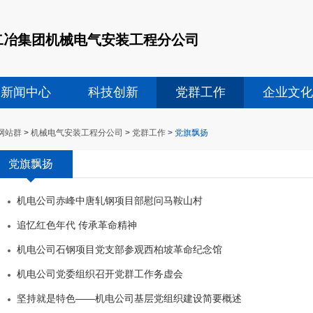
二冶集团机械电气安装工程分公司
新闻中心
科技创新
党群工作
企业文化
网站群
>
机械电气安装工程分公司
>
党群工作
>
党旗飘扬
党旗飘扬
机电公司赤峰中唐轧钢项目部慰问马鞍山村
追忆红色年代 传承革命精神
机电公司石钢项目党支部参观西柏坡革命纪念馆
机电公司党委组织召开党群工作务虚会
坚持就是特色——机电公司基层党组织建设简要概述