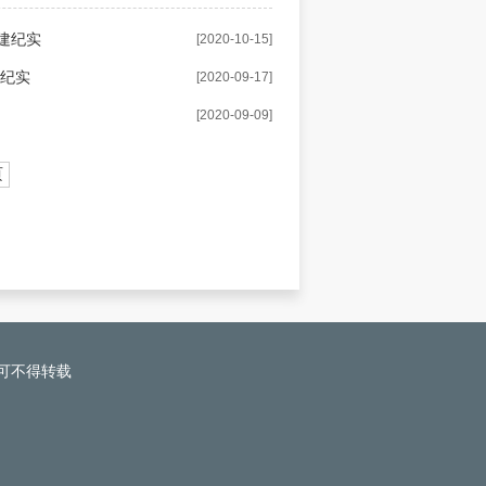
建纪实
[2020-10-15]
设纪实
[2020-09-17]
[2020-09-09]
页
可不得转载