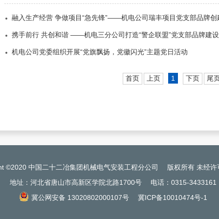
融入生产经营 争做项目“急先锋”——机电公司瑞丰项目党支部品牌创
携手前行 共创和谐 ——机电三分公司打造“警企联盟”党支部品牌建
机电公司党委组织开展“党旗飘扬，党徽闪光”主题党日活动
首页
上页
1
下页
尾
right ©2020 中国二十二冶集团机械电气安装工程分公司
版权所有 未经许
地址：河北省唐山市高新区学院北路1700号
电话：0315-3433161
冀公网安备 13020802000107号
冀ICP备10010474号-1