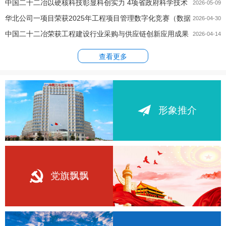
中国二十二冶以硬核科技彰显科创实力 4项省政府科学技术
2026-05-09
华北公司一项目荣获2025年工程项目管理数字化竞赛（数据
进步...
2026-04-30
中国二十二冶荣获工程建设行业采购与供应链创新应用成果
集成...
2026-04-14
多项奖项
查看更多
形象推介
党旗飘飘