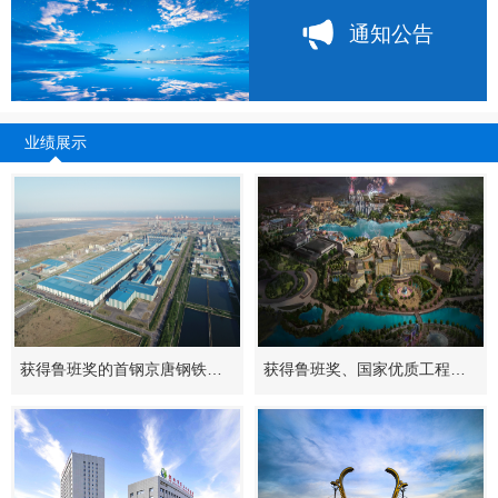
通知公告
业绩展示
获得鲁班奖的首钢京唐钢铁联合有限责任公司二期一步工程—多模式全连续铸轧生产线工程
获得鲁班奖、国家优质工程奖的北京环球影城主题公园工程