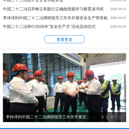
管控...
中国二十二冶召开树立和践行正确政绩观学习教育读书班
2026-06-11
李仲泽到中国二十二冶调研指导工作并开展安全生产带班检
（第三期）
2026-06-03
中国二十二冶举行2026年“安全生产月”活动启动仪式
查
2026-06-03
查看更多
李仲泽到中国二十二冶调研指导工作并开展安...