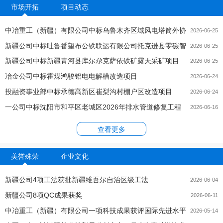
市场开拓
项目动态
中冶重工（新疆）有限公司中标乌鲁木齐区域风电塔筒外协
2026-06-25
新疆公司中标吐鲁番望布公铁联运有限公司托克逊县零碳智
制作项目
2026-06-25
新疆公司中标新疆青河县库尔尕克萨依铁矿露天采矿项目
慧综...
2026-06-25
冶金公司中标霍煤鸿骏铝电电解槽改造项目
2026-06-24
投融资事业部中标承德高新区崔梨沟村棚户区改造项目
2026-06-24
一公司中标沈阳市和平区老城区2026年排水管道修复工程
2026-06-16
查看更多
美誉殊荣
企业文化
新疆公司4项工法获批新疆维吾尔自治区级工法
2026-06-04
新疆公司8项QC成果获奖
2026-06-11
中冶重工（新疆）有限公司一项科技成果获评国际先进水平
2026-05-14