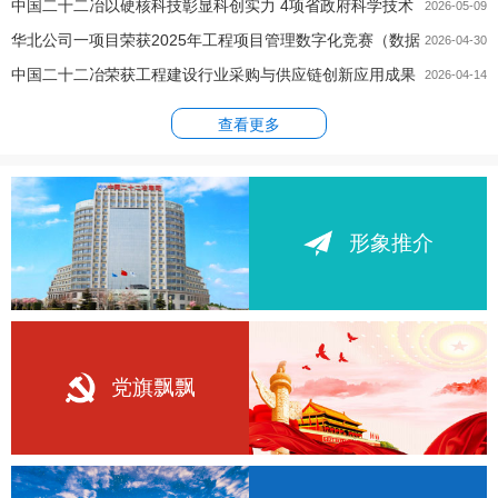
中国二十二冶以硬核科技彰显科创实力 4项省政府科学技术
2026-05-09
华北公司一项目荣获2025年工程项目管理数字化竞赛（数据
进步...
2026-04-30
中国二十二冶荣获工程建设行业采购与供应链创新应用成果
集成...
2026-04-14
多项奖项
查看更多
形象推介
党旗飘飘