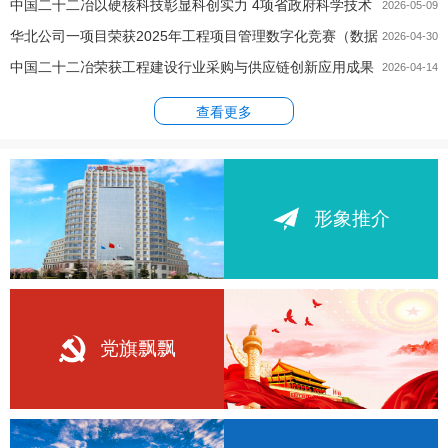
中国二十二冶以硬核科技彰显科创实力 4项省政府科学技术
2026-05-09
华北公司一项目荣获2025年工程项目管理数字化竞赛（数据
进步...
2026-04-30
中国二十二冶荣获工程建设行业采购与供应链创新应用成果
集成...
2026-04-14
多项奖项
查看更多
形象推介
党旗飘飘