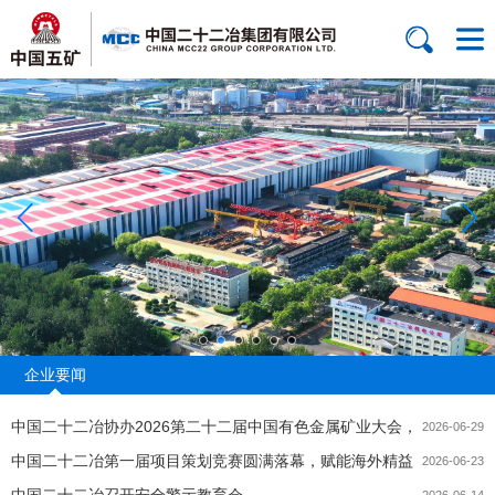
企业要闻
中国二十二冶协办2026第二十二届中国有色金属矿业大会，
2026-06-29
中国二十二冶第一届项目策划竞赛圆满落幕，赋能海外精益
依托...
2026-06-23
中国二十二冶召开安全警示教育会
2026-06-14