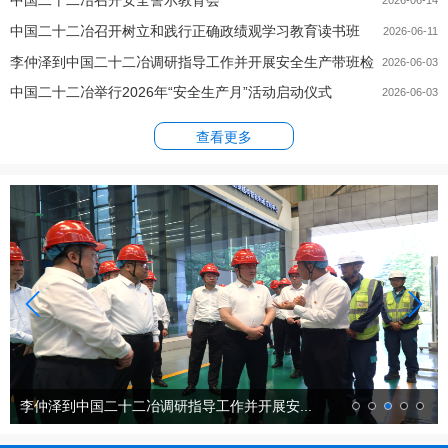
管控...
中国二十二冶召开树立和践行正确政绩观学习教育读书班
2026-06-11
李仲泽到中国二十二冶调研指导工作并开展安全生产带班检
（第三期）
2026-06-03
中国二十二冶举行2026年“安全生产月”活动启动仪式
查
2026-06-03
查看更多
李仲泽到中国二十二冶调研指导工作并开展安...