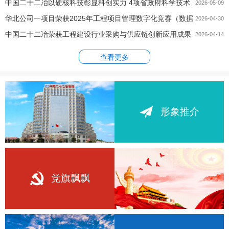
中国二十二冶以硬核科技彰显科创实力 4项省政府科学技术
2026-05-09
华北公司一项目荣获2025年工程项目管理数字化竞赛（数据
进步...
2026-04-30
中国二十二冶荣获工程建设行业采购与供应链创新应用成果
集成...
2026-04-14
多项奖项
查看更多
形象推介
党旗飘飘