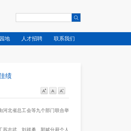
园地
人才招聘
联系我们
佳绩
赛由河北省总工会等九个部门联合举
工苏志武、刘祥勇、郭斌分获个人