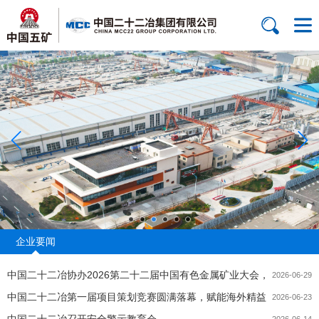
企业要闻
中国二十二冶协办2026第二十二届中国有色金属矿业大会，
2026-06-29
中国二十二冶第一届项目策划竞赛圆满落幕，赋能海外精益
依托...
2026-06-23
中国二十二冶召开安全警示教育会
2026-06-14