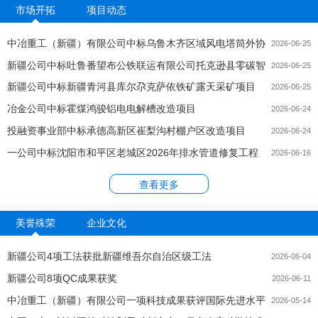
市场开拓
项目动态
中冶重工（新疆）有限公司中标乌鲁木齐区域风电塔筒外协
2026-06-25
新疆公司中标吐鲁番望布公铁联运有限公司托克逊县零碳智
制作项目
2026-06-25
新疆公司中标新疆青河县库尔尕克萨依铁矿露天采矿项目
慧综...
2026-06-25
冶金公司中标霍煤鸿骏铝电电解槽改造项目
2026-06-24
投融资事业部中标承德高新区崔梨沟村棚户区改造项目
2026-06-24
一公司中标沈阳市和平区老城区2026年排水管道修复工程
2026-06-16
查看更多
美誉殊荣
企业文化
新疆公司4项工法获批新疆维吾尔自治区级工法
2026-06-04
新疆公司8项QC成果获奖
2026-06-11
中冶重工（新疆）有限公司一项科技成果获评国际先进水平
2026-05-14