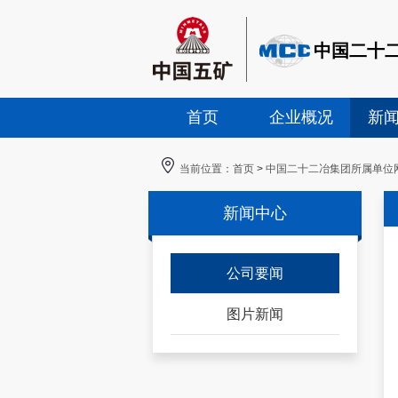
中国二十
首页
企业概况
新
当前位置：
首页
>
中国二十二冶集团所属单位
新闻中心
公司要闻
图片新闻