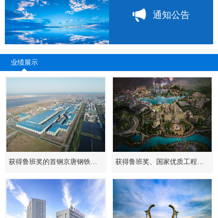
通知公告
业绩展示
获得鲁班奖的首钢京唐钢铁联合有限责任公司二期一步工程—多模式全连续铸轧生产线工程
获得鲁班奖、国家优质工程奖的北京环球影城主题公园工程