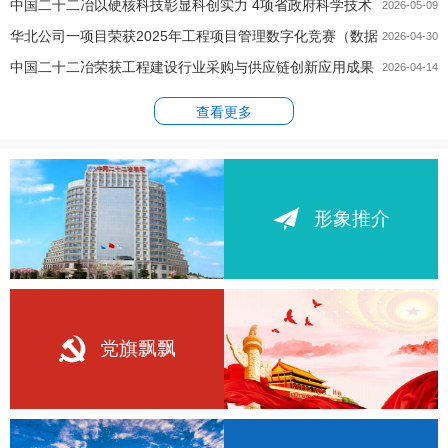
中国二十二冶以硬核科技彰显科创实力 4项省政府科学技术
2026-05-09
华北公司一项目荣获2025年工程项目管理数字化竞赛（数据
进步...
2026-04-30
中国二十二冶荣获工程建设行业采购与供应链创新应用成果
集成...
2026-04-14
多项奖项
查看更多
形象推介
党旗飘飘