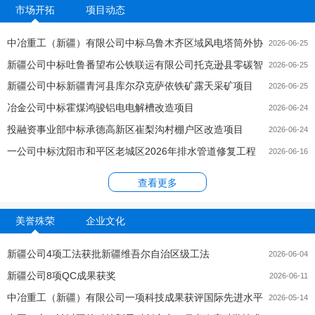
市场开拓
项目动态
中冶重工（新疆）有限公司中标乌鲁木齐区域风电塔筒外协
2026-06-25
新疆公司中标吐鲁番望布公铁联运有限公司托克逊县零碳智
制作项目
2026-06-25
新疆公司中标新疆青河县库尔尕克萨依铁矿露天采矿项目
慧综...
2026-06-25
冶金公司中标霍煤鸿骏铝电电解槽改造项目
2026-06-24
投融资事业部中标承德高新区崔梨沟村棚户区改造项目
2026-06-24
一公司中标沈阳市和平区老城区2026年排水管道修复工程
2026-06-16
查看更多
美誉殊荣
企业文化
新疆公司4项工法获批新疆维吾尔自治区级工法
2026-06-04
新疆公司8项QC成果获奖
2026-06-11
中冶重工（新疆）有限公司一项科技成果获评国际先进水平
2026-05-14