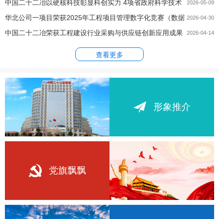
中国二十二冶以硬核科技彰显科创实力 4项省政府科学技术
2026-05-09
华北公司一项目荣获2025年工程项目管理数字化竞赛（数据
进步...
2026-04-30
中国二十二冶荣获工程建设行业采购与供应链创新应用成果
集成...
2026-04-14
多项奖项
查看更多
形象推介
党旗飘飘