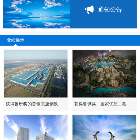
通知公告
业绩展示
获得鲁班奖的首钢京唐钢铁联合有限责任公司二期一步工程—多模式全连续铸轧生产线工程
获得鲁班奖、国家优质工程奖的北京环球影城主题公园工程