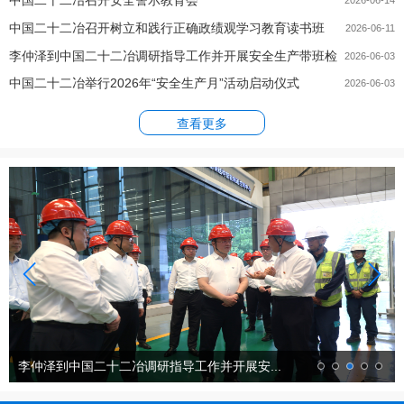
管控...
中国二十二冶召开树立和践行正确政绩观学习教育读书班
2026-06-11
李仲泽到中国二十二冶调研指导工作并开展安全生产带班检
（第三期）
2026-06-03
中国二十二冶举行2026年“安全生产月”活动启动仪式
查
2026-06-03
查看更多
李仲泽到中国二十二冶调研指导工作并开展安...